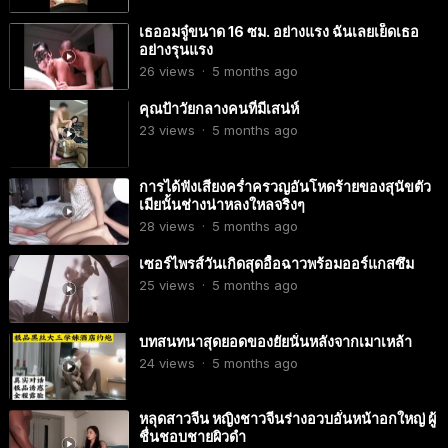
เธออมจู๋ขนาด 16 ซม. อย่างแรง ฉันเลยเย็ดเธอ
อย่างรุนแรง
26
views
·
5 months ago
คุณป้าวัยกลางคนที่มีเสน่ห์
23
views
·
5 months ago
การได้ฟังเสียงคร่ำครวญอันโหดร้ายของสุนัขตัว
เมียนั้นช่างน่าหลงใหลจริงๆ
28
views
·
5 months ago
เซอร์ไพรส์วันเกิดสุดอื้อฉาวพร้อมออร์แกสซึม
25
views
·
5 months ago
บทสนทนาสุดยอดของยัยนั่นหลังจากเมาเหล้า
24
views
·
5 months ago
หลุดสาวจีน หญิงชาวจีนร่างอวบอั๋นหน้าอกใหญ่ ผู้
ชื่นชอบชายผิวดำ