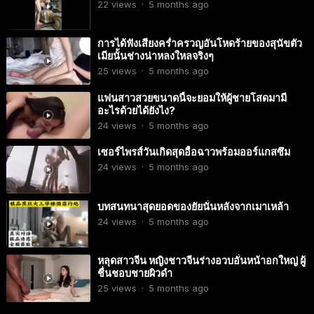
22
views
·
5 months ago
การได้ฟังเสียงคร่ำครวญอันโหดร้ายของสุนัขตัว
เมียนั้นช่างน่าหลงใหลจริงๆ
25
views
·
5 months ago
แฟนสาวสวยขนาดนี้จะยอมให้ผู้ชายโสดมามี
อะไรด้วยได้ยังไง?
24
views
·
5 months ago
เซอร์ไพรส์วันเกิดสุดอื้อฉาวพร้อมออร์แกสซึม
24
views
·
5 months ago
บทสนทนาสุดยอดของยัยนั่นหลังจากเมาเหล้า
24
views
·
5 months ago
หลุดสาวจีน หญิงชาวจีนร่างอวบอั๋นหน้าอกใหญ่ ผู้
ชื่นชอบชายผิวดำ
25
views
·
5 months ago