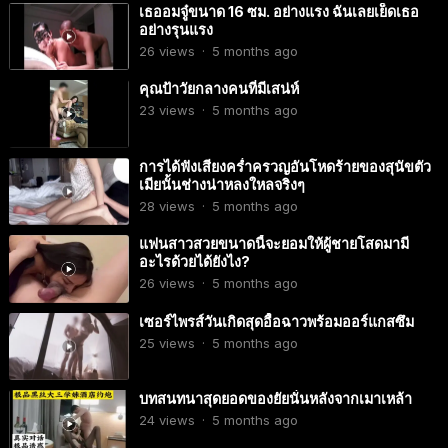
เธออมจู๋ขนาด 16 ซม. อย่างแรง ฉันเลยเย็ดเธอ
อย่างรุนแรง
26
views
·
5 months ago
คุณป้าวัยกลางคนที่มีเสน่ห์
23
views
·
5 months ago
การได้ฟังเสียงคร่ำครวญอันโหดร้ายของสุนัขตัว
เมียนั้นช่างน่าหลงใหลจริงๆ
28
views
·
5 months ago
แฟนสาวสวยขนาดนี้จะยอมให้ผู้ชายโสดมามี
อะไรด้วยได้ยังไง?
26
views
·
5 months ago
เซอร์ไพรส์วันเกิดสุดอื้อฉาวพร้อมออร์แกสซึม
25
views
·
5 months ago
บทสนทนาสุดยอดของยัยนั่นหลังจากเมาเหล้า
24
views
·
5 months ago