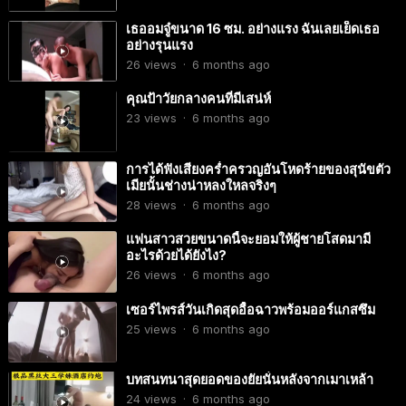
เธออมจู๋ขนาด 16 ซม. อย่างแรง ฉันเลยเย็ดเธอ
อย่างรุนแรง
26
views
·
6 months ago
คุณป้าวัยกลางคนที่มีเสน่ห์
23
views
·
6 months ago
การได้ฟังเสียงคร่ำครวญอันโหดร้ายของสุนัขตัว
เมียนั้นช่างน่าหลงใหลจริงๆ
28
views
·
6 months ago
แฟนสาวสวยขนาดนี้จะยอมให้ผู้ชายโสดมามี
อะไรด้วยได้ยังไง?
26
views
·
6 months ago
เซอร์ไพรส์วันเกิดสุดอื้อฉาวพร้อมออร์แกสซึม
25
views
·
6 months ago
บทสนทนาสุดยอดของยัยนั่นหลังจากเมาเหล้า
24
views
·
6 months ago