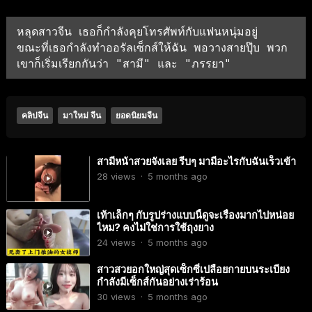
หลุดสาวจีน 
เธอก็กำลังคุยโทรศัพท์กับแฟนหนุ่มอยู่  
ขณะที่เธอกำลังทำออรัลเซ็กส์ให้ฉัน พอวางสายปุ๊บ พวก
เขาก็เริ่มเรียกกันว่า "สามี" และ "ภรรยา"
คลิปจีน
มาใหม่ จีน
ยอดนิยมจีน
สามีหน้าสวยจังเลย รีบๆ มามีอะไรกับฉันเร็วเข้า
28
views
·
5 months ago
เท้าเล็กๆ กับรูปร่างแบบนี้ดูจะเรื่องมากไปหน่อย
ไหม? คงไม่ใช่การใช้ถุงยาง
24
views
·
5 months ago
สาวสวยอกใหญ่สุดเซ็กซี่เปลือยกายบนระเบียง
กำลังมีเซ็กส์กันอย่างเร่าร้อน
30
views
·
5 months ago