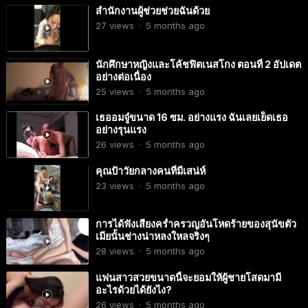
สำนักงานผู้ช่วยช่วยฉันด้วย
27
views
·
5 months ago
นักศึกษาหญิงและโค้ชฟิตเนสโกง ตอนที่ 2 อัปเดต
อย่างต่อเนื่อง
25
views
·
5 months ago
เธออมจู๋ขนาด 16 ซม. อย่างแรง ฉันเลยเย็ดเธอ
อย่างรุนแรง
26
views
·
5 months ago
คุณป้าวัยกลางคนที่มีเสน่ห์
23
views
·
5 months ago
การได้ฟังเสียงคร่ำครวญอันโหดร้ายของสุนัขตัว
เมียนั้นช่างน่าหลงใหลจริงๆ
28
views
·
5 months ago
แฟนสาวสวยขนาดนี้จะยอมให้ผู้ชายโสดมามี
อะไรด้วยได้ยังไง?
26
views
·
5 months ago