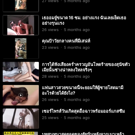
27
views
·
5 months ago
เธออมจู๋ขนาด 16 ซม. อย่างแรง ฉันเลยเย็ดเธอ
อย่างรุนแรง
26
views
·
5 months ago
คุณป้าวัยกลางคนที่มีเสน่ห์
23
views
·
5 months ago
การได้ฟังเสียงคร่ำครวญอันโหดร้ายของสุนัขตัว
เมียนั้นช่างน่าหลงใหลจริงๆ
28
views
·
5 months ago
แฟนสาวสวยขนาดนี้จะยอมให้ผู้ชายโสดมามี
อะไรด้วยได้ยังไง?
26
views
·
5 months ago
เซอร์ไพรส์วันเกิดสุดอื้อฉาวพร้อมออร์แกสซึม
25
views
·
5 months ago
บทสนทนาสุดยอดของยัยนั่นหลังจากเมาเหล้า