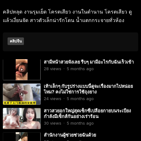
คลิปหลุด งานรุมเย็ด โครตเสียว งานในตำนาน โครตเสียว ดู
แล้วเงี่ยนจัด สาวตัวเล็กน่ารักโดน น้ำแตกกระจายทั่วห้อง
คลิปจีน
สามีหน้าสวยจังเลย รีบๆ มามีอะไรกับฉันเร็วเข้า
28
views
·
5 months ago
เท้าเล็กๆ กับรูปร่างแบบนี้ดูจะเรื่องมากไปหน่อย
ไหม? คงไม่ใช่การใช้ถุงยาง
24
views
·
5 months ago
สาวสวยอกใหญ่สุดเซ็กซี่เปลือยกายบนระเบียง
กำลังมีเซ็กส์กันอย่างเร่าร้อน
30
views
·
5 months ago
สำนักงานผู้ช่วยช่วยฉันด้วย